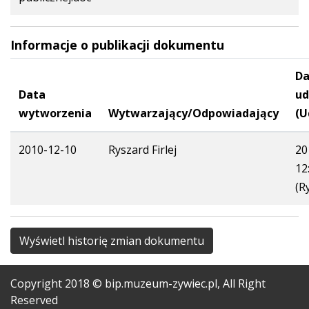
Informacje o publikacji dokumentu
Da
Data
ud
wytworzenia
Wytwarzający/Odpowiadający
(U
2010-12-10
Ryszard Firlej
20
12
(R
Wyświetl historię zmian dokumentu
Copyright
2018
© bip.muzeum-zywiec.pl, All Right
Reserved