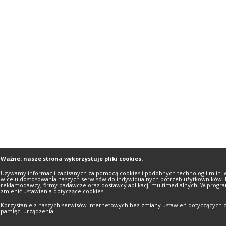
Ważne: nasze strona wykorzystuje pliki cookies.
Używamy informacji zapisanych za pomocą cookies i podobnych technologii m.in. 
w celu dostosowania naszych serwisów do indywidualnych potrzeb użytkowników. 
reklamodawcy, firmy badawcze oraz dostawcy aplikacji multimedialnych. W progra
zmienić ustawienia dotyczące cookies.
Korzystanie z naszych serwisów internetowych bez zmiany ustawień dotyczących c
pamięci urządzenia.