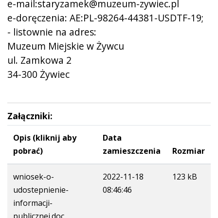
e-mail:staryzamek@muzeum-zywiec.pl
e-doręczenia: AE:PL-98264-44381-USDTF-19;
- listownie na adres:
Muzeum Miejskie w Żywcu
ul. Zamkowa 2
34-300 Żywiec
Załączniki:
Opis (kliknij aby
Data
pobrać)
zamieszczenia
Rozmiar
wniosek-o-
2022-11-18
123 kB
udostepnienie-
08:46:46
informacji-
publicznej.doc